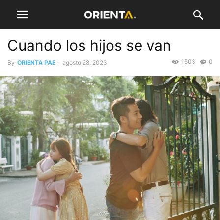
Cuando los hijos se van
1503
0
By
ORIENTA PAE
-
agosto 28, 2023