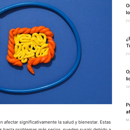
O
l
J
¿
T
J
O
l
S
P
a
M
afectar significativamente la salud y bienestar. Estas
s hasta problemas más serios, pueden surgir debido a