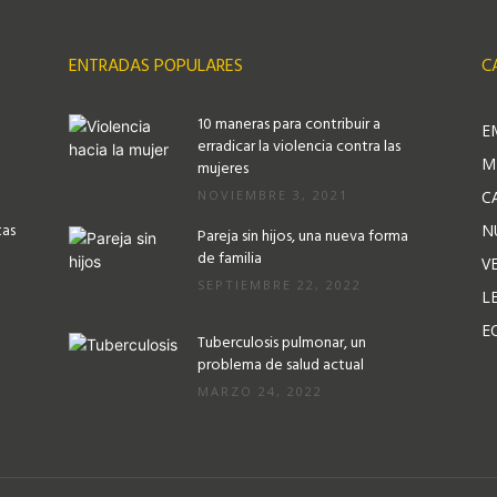
ENTRADAS POPULARES
C
10 maneras para contribuir a
E
erradicar la violencia contra las
M
mujeres
NOVIEMBRE 3, 2021
C
tas
N
Pareja sin hijos, una nueva forma
de familia
V
SEPTIEMBRE 22, 2022
L
E
Tuberculosis pulmonar, un
problema de salud actual
MARZO 24, 2022