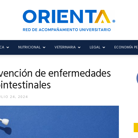
CA
NUTRICIONAL
VETERINARIA
LEGAL
ECONOMÍA P
Blog
revención de enfermedades
intestinales
Orienta
ULIO 24, 2024