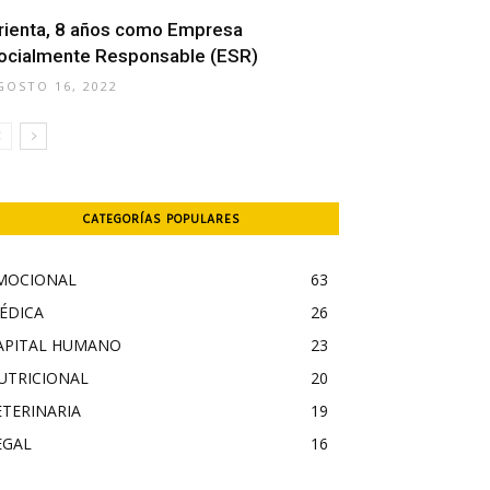
rienta, 8 años como Empresa
ocialmente Responsable (ESR)
GOSTO 16, 2022
CATEGORÍAS POPULARES
MOCIONAL
63
ÉDICA
26
APITAL HUMANO
23
UTRICIONAL
20
ETERINARIA
19
EGAL
16