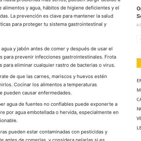
 alimentos y agua, hábitos de higiene deficientes y el
O
das. La prevención es clave para mantener la salud
S
icas para proteger tu sistema gastrointestinal y
A
 agua y jabón antes de comer y después de usar el
 para prevenir infecciones gastrointestinales. Frota
ara eliminar cualquier rastro de bacterias o virus.
ate de que las carnes, mariscos y huevos estén
E
rlos. Cocinar los alimentos a temperaturas
M
ue pueden causar enfermedades.
C
ber agua de fuentes no confiables puede exponerte a
N
e por agua embotellada o hervida, especialmente en
V
ionable.
L
duras pueden estar contaminadas con pesticidas y
te antes de comerlas, y considera pelarlas si es