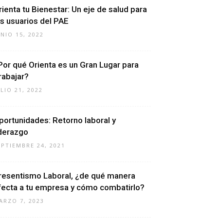
rienta tu Bienestar: Un eje de salud para
os usuarios del PAE
UNIO 15, 2022
Por qué Orienta es un Gran Lugar para
rabajar?
ULIO 21, 2022
portunidades: Retorno laboral y
iderazgo
EPTIEMBRE 24, 2021
resentismo Laboral, ¿de qué manera
fecta a tu empresa y cómo combatirlo?
ARZO 7, 2023