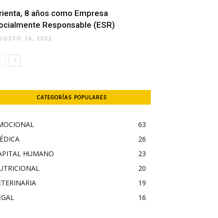
rienta, 8 años como Empresa
ocialmente Responsable (ESR)
GOSTO 16, 2022
CATEGORÍAS POPULARES
MOCIONAL
63
ÉDICA
26
APITAL HUMANO
23
UTRICIONAL
20
ETERINARIA
19
EGAL
16