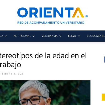
CA
NUTRICIONAL
VETERINARIA
LEGAL
ECONOMÍA P
Blog
ereotipos de la edad en el
trabajo
Orienta
IEMBRE 3, 2021