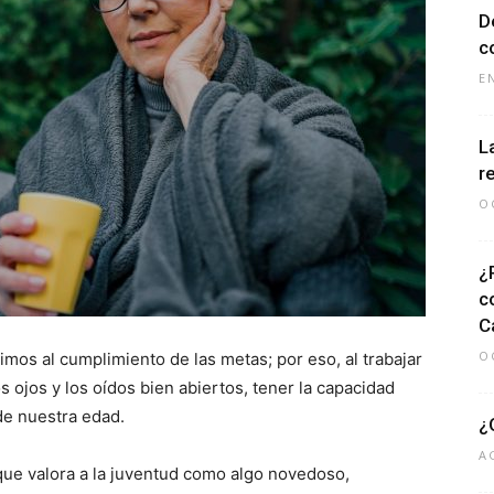
D
c
E
L
r
O
¿
c
Ca
O
imos al cumplimiento de las metas; por eso, al trabajar
s ojos y los oídos bien abiertos, tener la capacidad
de nuestra edad.
¿
A
que valora a la juventud como algo novedoso,