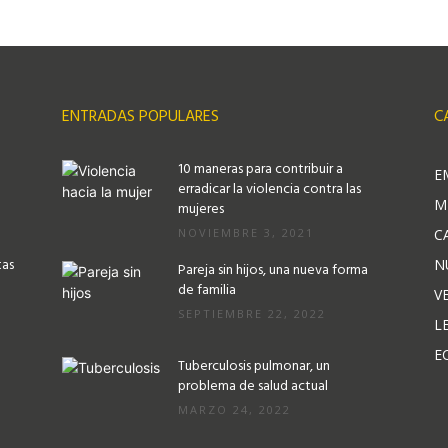
ENTRADAS POPULARES
C
10 maneras para contribuir a
E
erradicar la violencia contra las
M
mujeres
NOVIEMBRE 3, 2021
C
tas
N
Pareja sin hijos, una nueva forma
de familia
V
SEPTIEMBRE 22, 2022
L
E
Tuberculosis pulmonar, un
problema de salud actual
MARZO 24, 2022