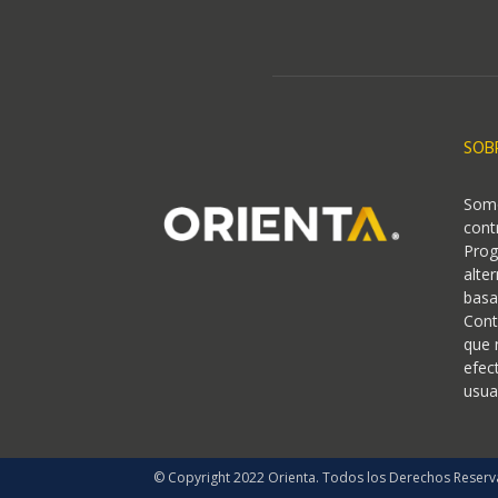
SOB
Somo
cont
Prog
alte
basa
Cont
que 
efec
usua
© Copyright 2022 Orienta. Todos los Derechos Reserv