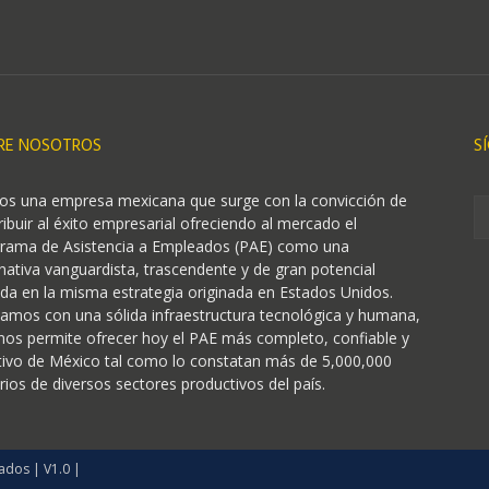
RE NOSOTROS
S
s una empresa mexicana que surge con la convicción de
ribuir al éxito empresarial ofreciendo al mercado el
rama de Asistencia a Empleados (PAE) como una
rnativa vanguardista, trascendente y de gran potencial
da en la misma estrategia originada en Estados Unidos.
amos con una sólida infraestructura tecnológica y humana,
nos permite ofrecer hoy el PAE más completo, confiable y
tivo de México tal como lo constatan más de 5,000,000
rios de diversos sectores productivos del país.
ados | V1.0 |