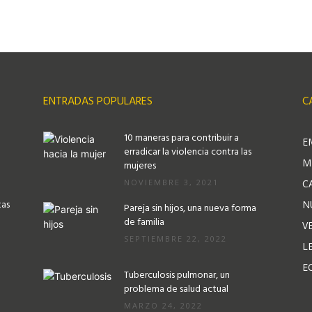
ENTRADAS POPULARES
C
10 maneras para contribuir a
E
erradicar la violencia contra las
M
mujeres
NOVIEMBRE 3, 2021
C
tas
N
Pareja sin hijos, una nueva forma
de familia
V
SEPTIEMBRE 22, 2022
L
E
Tuberculosis pulmonar, un
problema de salud actual
MARZO 24, 2022