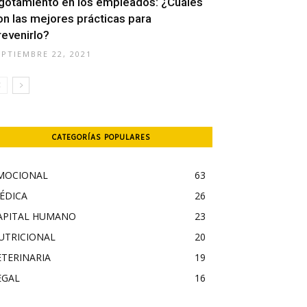
gotamiento en los empleados: ¿Cuáles
on las mejores prácticas para
revenirlo?
EPTIEMBRE 22, 2021
CATEGORÍAS POPULARES
MOCIONAL
63
ÉDICA
26
APITAL HUMANO
23
UTRICIONAL
20
ETERINARIA
19
EGAL
16