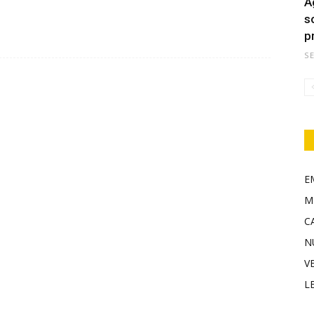
A
s
p
S
E
M
C
N
V
L