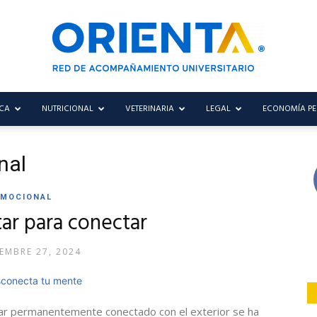
CA
NUTRICIONAL
VETERINARIA
LEGAL
ECONOMÍA P
Blog
nal
EMOCIONAL
Orienta
ar para conectar
EMBRE 27, 2024
tar permanentemente conectado con el exterior se ha