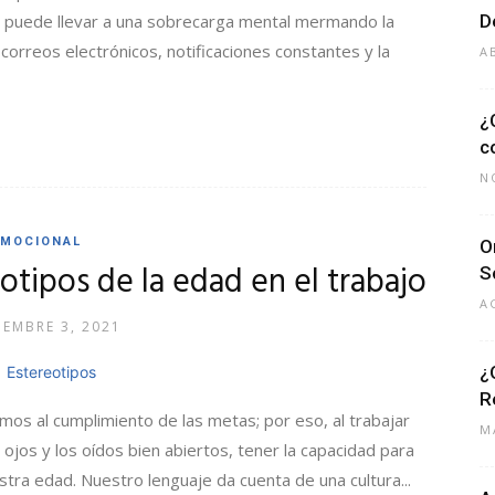
o puede llevar a una sobrecarga mental mermando la
D
correos electrónicos, notificaciones constantes y la
A
¿
c
N
EMOCIONAL
O
tipos de la edad en el trabajo
S
A
EMBRE 3, 2021
¿
R
mos al cumplimiento de las metas; por eso, al trabajar
M
 ojos y los oídos bien abiertos, tener la capacidad para
ra edad. Nuestro lenguaje da cuenta de una cultura...