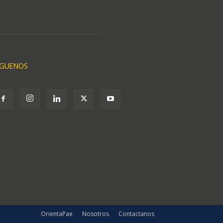
ÍGUENOS
OrientaPae
Nosotros
Contactanos