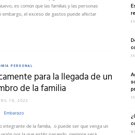
Nuevo, es común que las familias y las personas
E
r
n embargo, el exceso de gastos puede afectar
E
D
c
E
OMÍA PERSONAL
amente para la llegada de un
A
s
bro de la familia
p
S
RIL 16, 2022
¿
c
o integrante de la familia, o puede ser que venga un
N
tuación por la que estés pasando, siempre será