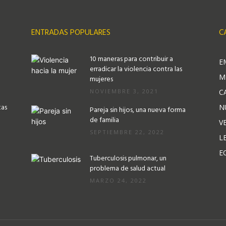
ENTRADAS POPULARES
C
10 maneras para contribuir a
E
erradicar la violencia contra las
M
mujeres
NOVIEMBRE 3, 2021
C
tas
N
Pareja sin hijos, una nueva forma
de familia
V
SEPTIEMBRE 22, 2022
L
E
Tuberculosis pulmonar, un
problema de salud actual
MARZO 24, 2022