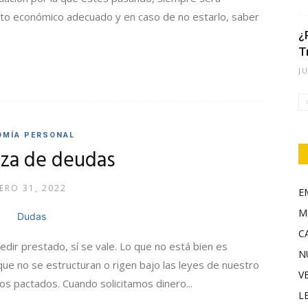
nto económico adecuado y en caso de no estarlo, saber
¿
T
J
OMÍA PERSONAL
za de deudas
ERO 31, 2022
E
M
C
 pedir prestado, sí se vale. Lo que no está bien es
N
 que no se estructuran o rigen bajo las leyes de nuestro
V
nos pactados. Cuando solicitamos dinero...
L