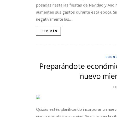
posadas hasta las fiestas de Navidad y Año 
aumenten sus gastos durante esta época. Si
negativamente las...
LEER MÁS
ECON
Preparándote económic
nuevo miem
AB
Quizás estés planificando incorporar un nuev
nuevo miembro en camino. Sea cual sea la si