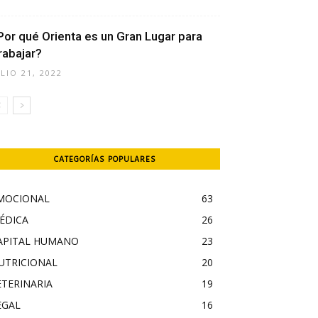
Por qué Orienta es un Gran Lugar para
rabajar?
ULIO 21, 2022
CATEGORÍAS POPULARES
MOCIONAL
63
ÉDICA
26
APITAL HUMANO
23
UTRICIONAL
20
ETERINARIA
19
EGAL
16