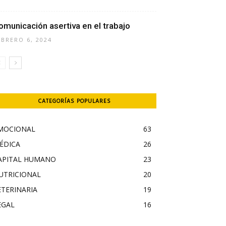
omunicación asertiva en el trabajo
EBRERO 6, 2024
CATEGORÍAS POPULARES
MOCIONAL
63
ÉDICA
26
APITAL HUMANO
23
UTRICIONAL
20
ETERINARIA
19
EGAL
16