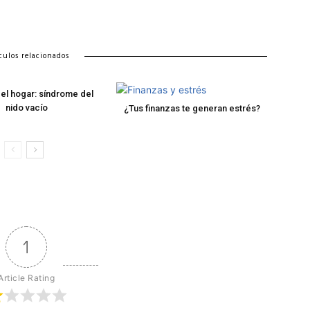
culos relacionados
del hogar: síndrome del
nido vacío
¿Tus finanzas te generan estrés?
1
Article Rating