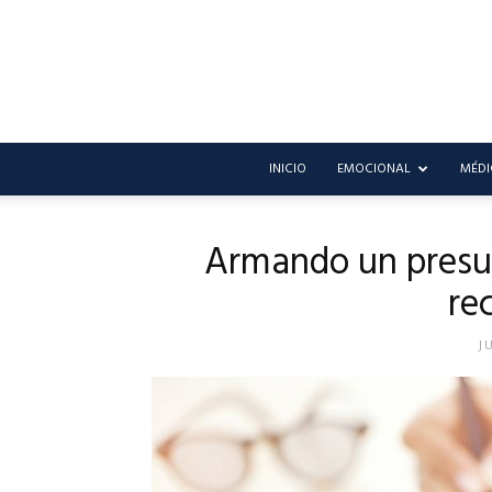
INICIO
EMOCIONAL
MÉDI
Armando un presup
re
J