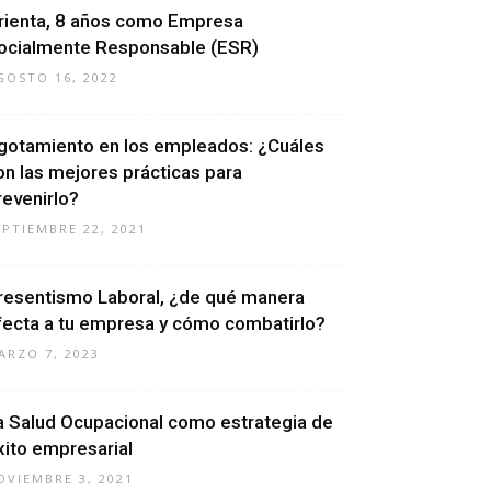
rienta, 8 años como Empresa
ocialmente Responsable (ESR)
GOSTO 16, 2022
gotamiento en los empleados: ¿Cuáles
on las mejores prácticas para
revenirlo?
EPTIEMBRE 22, 2021
resentismo Laboral, ¿de qué manera
fecta a tu empresa y cómo combatirlo?
ARZO 7, 2023
a Salud Ocupacional como estrategia de
xito empresarial
OVIEMBRE 3, 2021