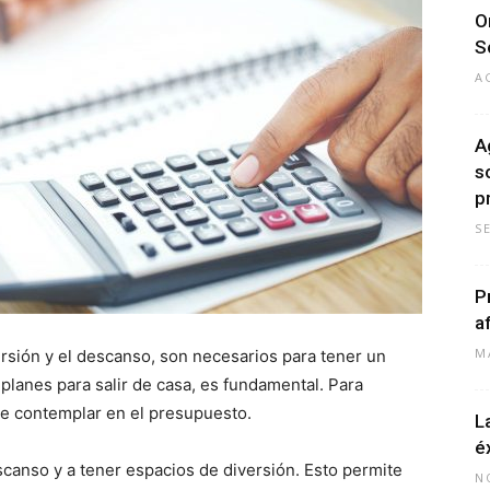
O
S
A
A
s
p
S
P
a
M
ersión y el descanso, son necesarios para tener un
 planes para salir de casa, es fundamental. Para
e contemplar en el presupuesto.
L
é
anso y a tener espacios de diversión. Esto permite
N