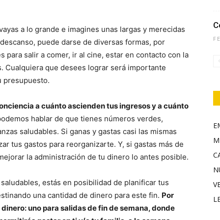
C
 vayas a lo grande e imagines unas largas y merecidas
F
l descanso, puede darse de diversas formas, por
para salir a comer, ir al cine, estar en contacto con la
s. Cualquiera que desees lograr será importante
tu presupuesto.
conciencia a cuánto ascienden tus ingresos y a cuánto
 podemos hablar de que tienes números verdes,
E
nzas saludables. Si ganas y gastas casi las mismas
M
zar tus gastos para reorganizarte. Y, si gastas más de
C
mejorar la administración de tu dinero lo antes posible.
N
aludables, estás en posibilidad de planificar tus
V
tinando una cantidad de dinero para este fin.
Por
L
 dinero: uno para salidas de fin de semana, donde