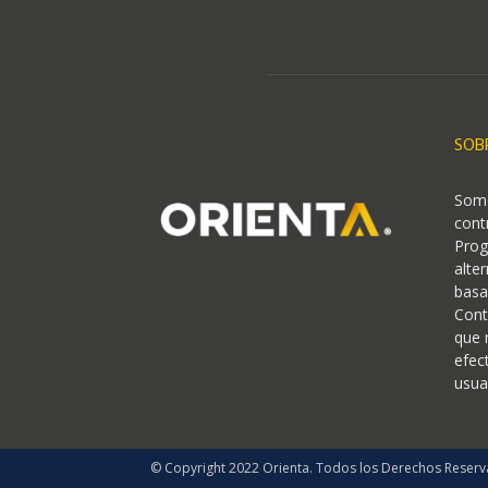
SOB
Somo
cont
Prog
alte
basa
Cont
que 
efec
usua
© Copyright 2022 Orienta. Todos los Derechos Reserv