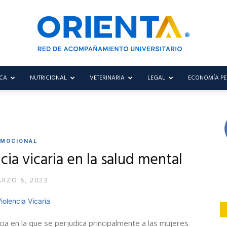
CA
NUTRICIONAL
VETERINARIA
LEGAL
ECONOMÍA P
Blog
EMOCIONAL
Orienta
cia vicaria en la salud mental
RZO 8, 2023
ncia en la que se perjudica principalmente a las mujeres