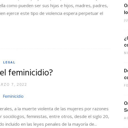
lla como pueden ser sus hijas e hijos, madres, padres,
O
l
en ejerce este tipo de violencia espera perpetuar el
J
¿
c
N
LEGAL
el feminicidio?
D
c
RZO 7, 2022
F
O
nerales, a la muerte violenta de las mujeres por razones
S
r sociólogos, feministas, entre otros, desde el siglo 20,
A
 incluido en las leyes penales de la mayoría de...