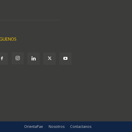
ÍGUENOS
OrientaPae
Nosotros
Contactanos