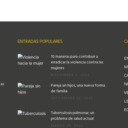
ENTRADAS POPULARES
C
10 maneras para contribuir a
E
erradicar la violencia contra las
M
mujeres
NOVIEMBRE 3, 2021
C
tas
N
Pareja sin hijos, una nueva forma
de familia
V
SEPTIEMBRE 22, 2022
L
E
Tuberculosis pulmonar, un
problema de salud actual
MARZO 24, 2022