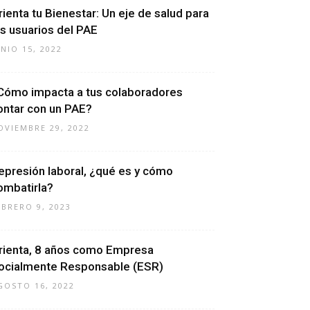
rienta tu Bienestar: Un eje de salud para
os usuarios del PAE
UNIO 15, 2022
Cómo impacta a tus colaboradores
ontar con un PAE?
OVIEMBRE 29, 2022
epresión laboral, ¿qué es y cómo
ombatirla?
EBRERO 9, 2023
rienta, 8 años como Empresa
ocialmente Responsable (ESR)
GOSTO 16, 2022