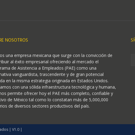
RE NOSOTROS
S
s una empresa mexicana que surge con la convicción de
ribuir al éxito empresarial ofreciendo al mercado el
rama de Asistencia a Empleados (PAE) como una
rnativa vanguardista, trascendente y de gran potencial
da en la misma estrategia originada en Estados Unidos.
amos con una sólida infraestructura tecnológica y humana,
nos permite ofrecer hoy el PAE más completo, confiable y
tivo de México tal como lo constatan más de 5,000,000
rios de diversos sectores productivos del país.
ados | V1.0 |