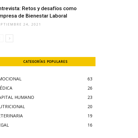
ntrevista: Retos y desafíos como
mpresa de Bienestar Laboral
EPTIEMBRE 24, 2021
CATEGORÍAS POPULARES
MOCIONAL
63
ÉDICA
26
APITAL HUMANO
23
UTRICIONAL
20
ETERINARIA
19
EGAL
16