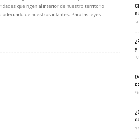
idades que rigen al interior de nuestro territorio
C
n
o adecuado de nuestros infantes. Para las leyes
S
¿
y
J
D
c
E
¿
c
N