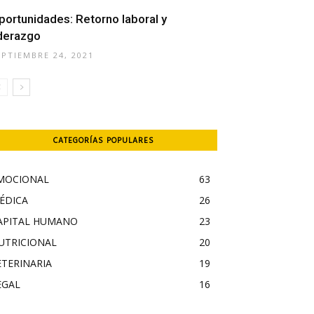
portunidades: Retorno laboral y
iderazgo
EPTIEMBRE 24, 2021
CATEGORÍAS POPULARES
MOCIONAL
63
ÉDICA
26
APITAL HUMANO
23
UTRICIONAL
20
ETERINARIA
19
EGAL
16