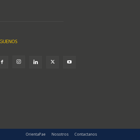
ÍGUENOS
OrientaPae
Nosotros
Contactanos