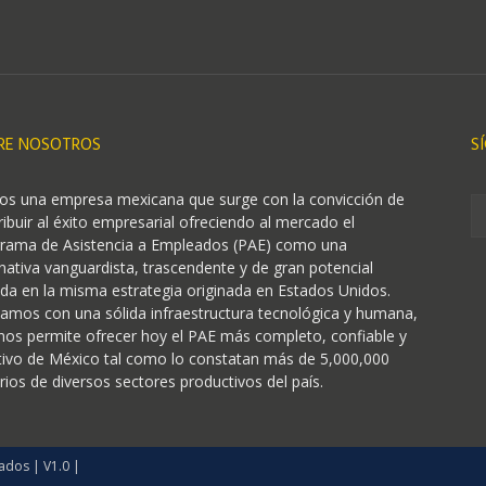
RE NOSOTROS
S
s una empresa mexicana que surge con la convicción de
ribuir al éxito empresarial ofreciendo al mercado el
rama de Asistencia a Empleados (PAE) como una
rnativa vanguardista, trascendente y de gran potencial
da en la misma estrategia originada en Estados Unidos.
amos con una sólida infraestructura tecnológica y humana,
nos permite ofrecer hoy el PAE más completo, confiable y
tivo de México tal como lo constatan más de 5,000,000
rios de diversos sectores productivos del país.
ados | V1.0 |