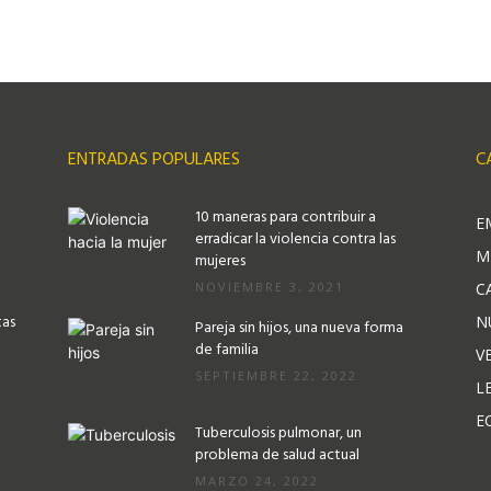
ENTRADAS POPULARES
C
10 maneras para contribuir a
E
erradicar la violencia contra las
M
mujeres
NOVIEMBRE 3, 2021
C
tas
N
Pareja sin hijos, una nueva forma
de familia
V
SEPTIEMBRE 22, 2022
L
E
Tuberculosis pulmonar, un
problema de salud actual
MARZO 24, 2022