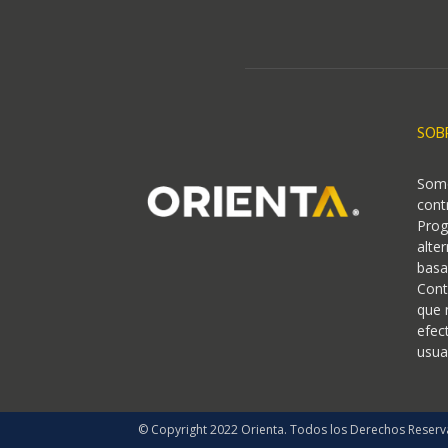
SOB
Somo
cont
Prog
alte
basa
Cont
que 
efec
usua
© Copyright 2022 Orienta. Todos los Derechos Reserv